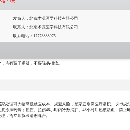
价格：
1元
发布人：
北京术源医学科技有限公司
联系人：
北京术源医学科技有限公司
联系电话：
17778888075
价，均有骗子嫌疑，不要轻易相信。
家处理可大幅降低就医成本、规避风险，是家庭刚需医疗常识。 外伤处
复涂抹药膏；扭伤、拉伤48小时内冷敷消肿、48小时后热敷活血，禁止
处理，需立即就医清创缝合。